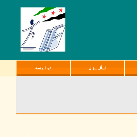
اسأل سؤال
عن المنصة